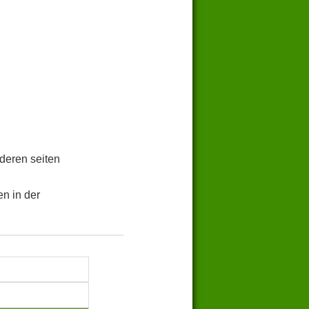
.
deren seiten
n in der