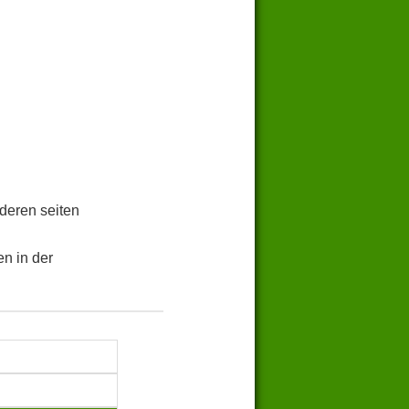
.
deren seiten
n in der