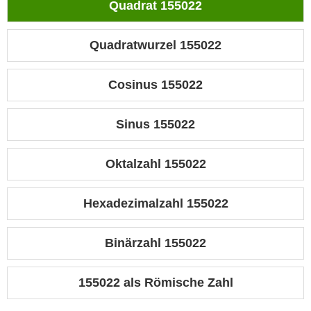
Quadrat 155022
Quadratwurzel 155022
Cosinus 155022
Sinus 155022
Oktalzahl 155022
Hexadezimalzahl 155022
Binärzahl 155022
155022 als Römische Zahl