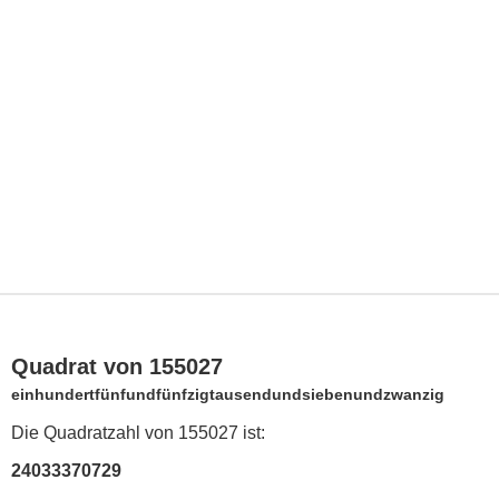
Quadrat von 155027
einhundertfünfundfünfzigtausendundsiebenundzwanzig
Die Quadratzahl von 155027 ist:
24033370729