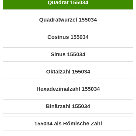
Quadrat 155034
Quadratwurzel 155034
Cosinus 155034
Sinus 155034
Oktalzahl 155034
Hexadezimalzahl 155034
Binärzahl 155034
155034 als Römische Zahl