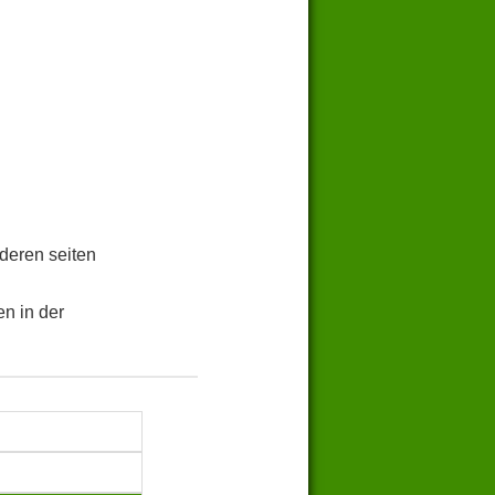
.
deren seiten
n in der