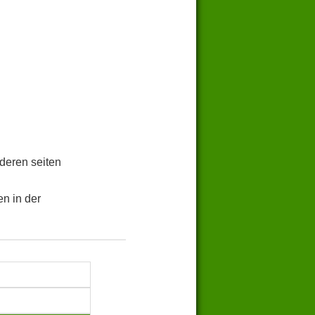
.
deren seiten
n in der