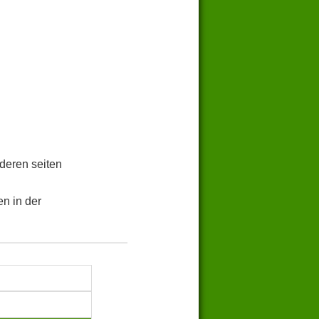
.
deren seiten
n in der