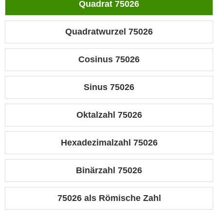
Quadrat 75026
Quadratwurzel 75026
Cosinus 75026
Sinus 75026
Oktalzahl 75026
Hexadezimalzahl 75026
Binärzahl 75026
75026 als Römische Zahl