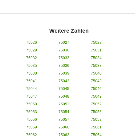
Weitere Zahlen
75026
75027
75028
75029
75030
75031
75032
75033
75034
75035
75036
75037
75038
75039
75040
75041
75042
75043
75044
75045
75046
75047
75048
75049
75050
75051
75052
75053
75054
75055
75056
75057
75058
75059
75060
75061
75062
75063
75064