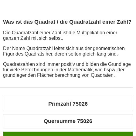
Was ist das Quadrat / die Quadratzahl einer Zahl?
Die Quadratzahl einer Zahl ist die Multiplikation einer
ganzen Zahl mit sich selbst.
Der Name Quadratzahl leitet sich aus der geometrischen
Figur des Quadrats her, deren seiten gleich lang sind.
Quadratzahlen sind immer positiv und bilden die Grundlage
für viele Berechnungen in der Mathematik, wie bspw. der
grundlegenden Flächenberechnung von Quadraten.
Primzahl 75026
Quersumme 75026