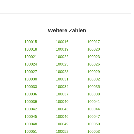
Weitere Zahlen
100015
100016
100017
100018
100019
100020
100021
100022
100023
100024
100025
100026
100027
100028
100029
100030
100031
100032
100033
100034
100035
100036
100037
100038
100039
100040
100041
100042
100043
100044
100045
100046
100047
100048
100049
100050
100051
100052
100053