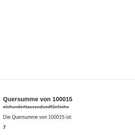
Quersumme von 100015
einhunderttausendundfünfzehn
Die Quersumme von 100015 ist:
7