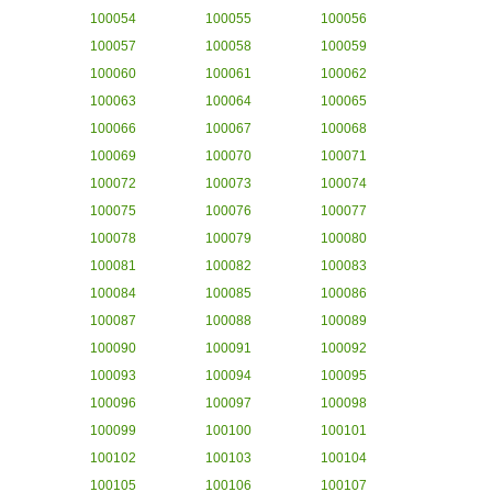
100054
100055
100056
100057
100058
100059
100060
100061
100062
100063
100064
100065
100066
100067
100068
100069
100070
100071
100072
100073
100074
100075
100076
100077
100078
100079
100080
100081
100082
100083
100084
100085
100086
100087
100088
100089
100090
100091
100092
100093
100094
100095
100096
100097
100098
100099
100100
100101
100102
100103
100104
100105
100106
100107