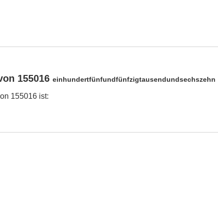
von 155016
einhundertfünfundfünfzigtausendundsechszehn
n 155016 ist: