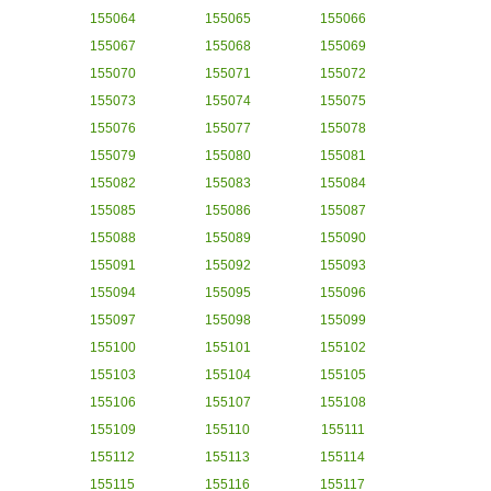
155064
155065
155066
155067
155068
155069
155070
155071
155072
155073
155074
155075
155076
155077
155078
155079
155080
155081
155082
155083
155084
155085
155086
155087
155088
155089
155090
155091
155092
155093
155094
155095
155096
155097
155098
155099
155100
155101
155102
155103
155104
155105
155106
155107
155108
155109
155110
155111
155112
155113
155114
155115
155116
155117