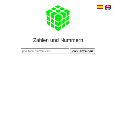
Zahlen und Nummern
Zahl anzeigen