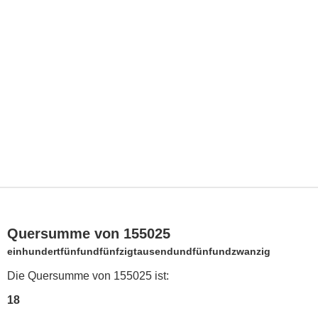
Quersumme von 155025
einhundertfünfundfünfzigtausendundfünfundzwanzig
Die Quersumme von 155025 ist:
18