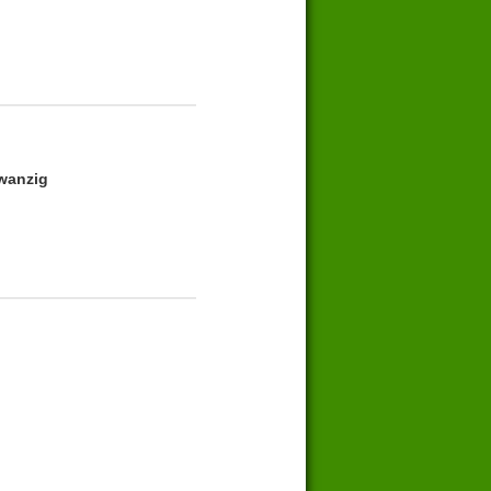
wanzig