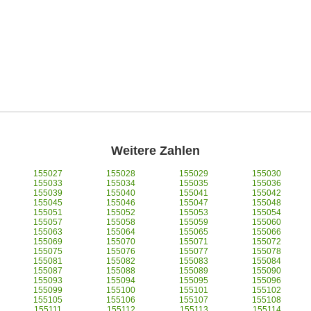
Weitere Zahlen
155027
155028
155029
155030
155033
155034
155035
155036
155039
155040
155041
155042
155045
155046
155047
155048
155051
155052
155053
155054
155057
155058
155059
155060
155063
155064
155065
155066
155069
155070
155071
155072
155075
155076
155077
155078
155081
155082
155083
155084
155087
155088
155089
155090
155093
155094
155095
155096
155099
155100
155101
155102
155105
155106
155107
155108
155111
155112
155113
155114