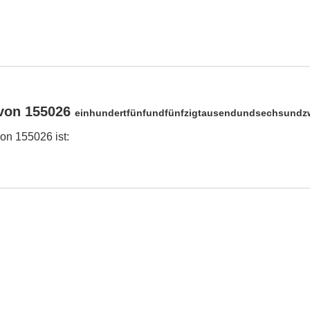
von 155026
einhundertfünfundfünfzigtausendundsechsundz
n 155026 ist: