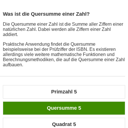
Was ist die Quersumme einer Zahl?
Die Quersumme einer Zahl ist die Summe aller Ziffern einer
natürlichen Zahl. Dabei werden alle Ziffern einer Zahl
addiert.
Praktische Anwendung findet die Quersumme
beispielsweise bei der Prüfziffer der ISBN. Es existieren
allerdings viele weitere mathematische Funktionen und
Berechnungsmethodiken, die auf die Quersumme einer Zahl
aufbauen.
Primzahl 5
Quersumme 5
Quadrat 5