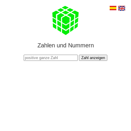
Zahlen und Nummern
Zahl anzeigen