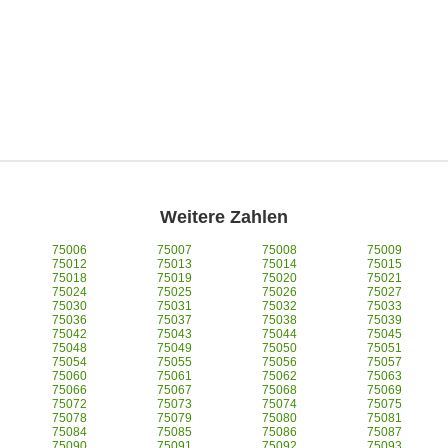
Weitere Zahlen
75006
75007
75008
75009
75012
75013
75014
75015
75018
75019
75020
75021
75024
75025
75026
75027
75030
75031
75032
75033
75036
75037
75038
75039
75042
75043
75044
75045
75048
75049
75050
75051
75054
75055
75056
75057
75060
75061
75062
75063
75066
75067
75068
75069
75072
75073
75074
75075
75078
75079
75080
75081
75084
75085
75086
75087
75090
75091
75092
75093