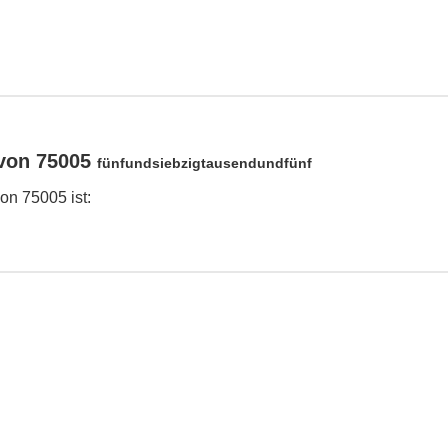
von 75005
fünfundsiebzigtausendundfünf
n 75005 ist: