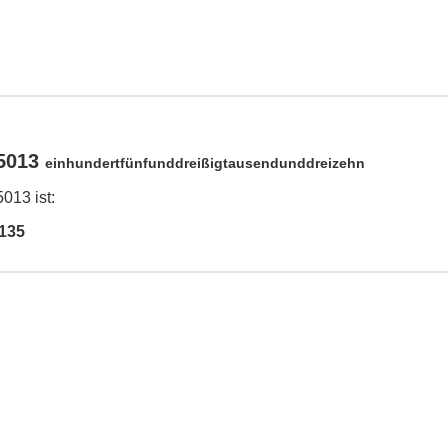
35013
einhundertfünfunddreißigtausendunddreizehn
013 ist:
135