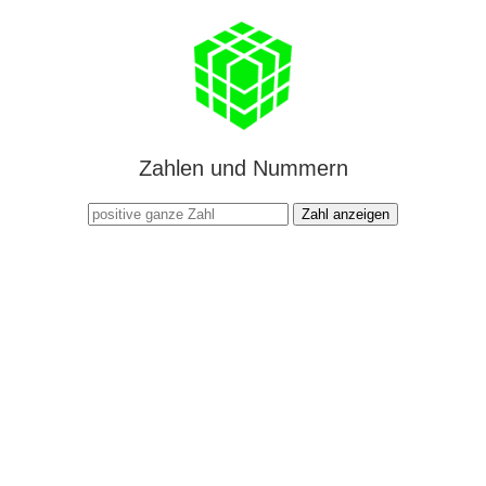
Zahlen und Nummern
Zahl anzeigen