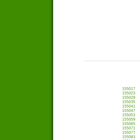
155017
155023
155029
155035
155041
155047
155053
155059
155065
155071
155077
155083