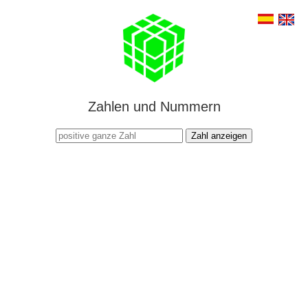
Zahlen und Nummern
Zahl anzeigen