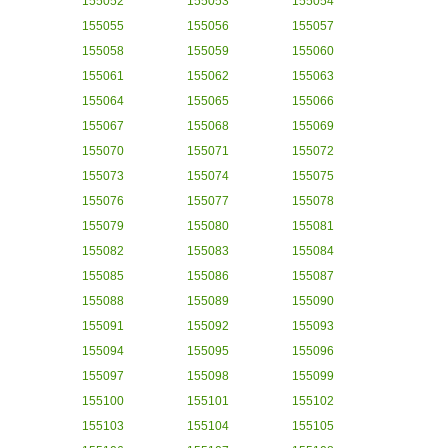
155052
155053
155054
155055
155056
155057
155058
155059
155060
155061
155062
155063
155064
155065
155066
155067
155068
155069
155070
155071
155072
155073
155074
155075
155076
155077
155078
155079
155080
155081
155082
155083
155084
155085
155086
155087
155088
155089
155090
155091
155092
155093
155094
155095
155096
155097
155098
155099
155100
155101
155102
155103
155104
155105