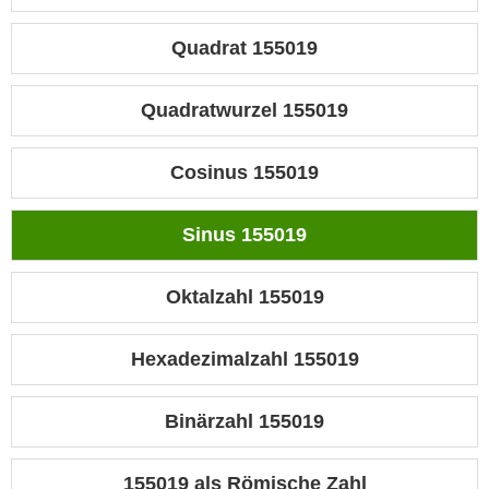
Quadrat 155019
Quadratwurzel 155019
Cosinus 155019
Sinus 155019
Oktalzahl 155019
Hexadezimalzahl 155019
Binärzahl 155019
155019 als Römische Zahl