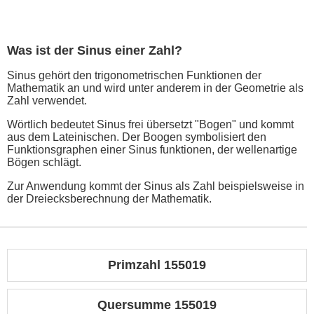
Was ist der Sinus einer Zahl?
Sinus gehört den trigonometrischen Funktionen der
Mathematik an und wird unter anderem in der Geometrie als
Zahl verwendet.
Wörtlich bedeutet Sinus frei übersetzt "Bogen" und kommt
aus dem Lateinischen. Der Boogen symbolisiert den
Funktionsgraphen einer Sinus funktionen, der wellenartige
Bögen schlägt.
Zur Anwendung kommt der Sinus als Zahl beispielsweise in
der Dreiecksberechnung der Mathematik.
Primzahl 155019
Quersumme 155019