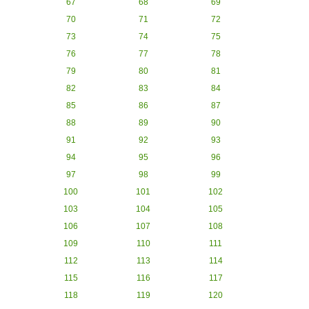
67
68
69
70
71
72
73
74
75
76
77
78
79
80
81
82
83
84
85
86
87
88
89
90
91
92
93
94
95
96
97
98
99
100
101
102
103
104
105
106
107
108
109
110
111
112
113
114
115
116
117
118
119
120