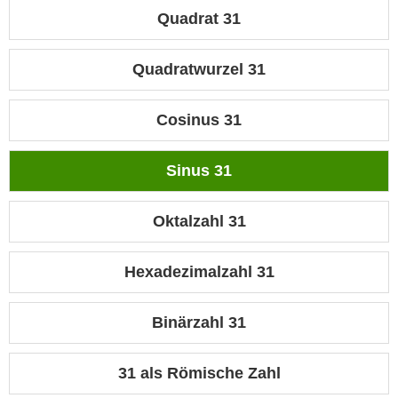
Quadrat 31
Quadratwurzel 31
Cosinus 31
Sinus 31
Oktalzahl 31
Hexadezimalzahl 31
Binärzahl 31
31 als Römische Zahl