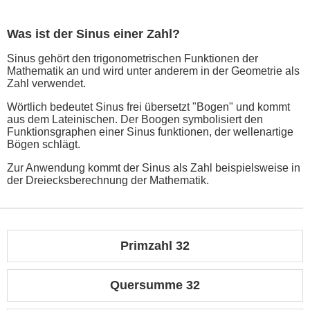
Was ist der Sinus einer Zahl?
Sinus gehört den trigonometrischen Funktionen der
Mathematik an und wird unter anderem in der Geometrie als
Zahl verwendet.
Wörtlich bedeutet Sinus frei übersetzt "Bogen" und kommt
aus dem Lateinischen. Der Boogen symbolisiert den
Funktionsgraphen einer Sinus funktionen, der wellenartige
Bögen schlägt.
Zur Anwendung kommt der Sinus als Zahl beispielsweise in
der Dreiecksberechnung der Mathematik.
Primzahl 32
Quersumme 32