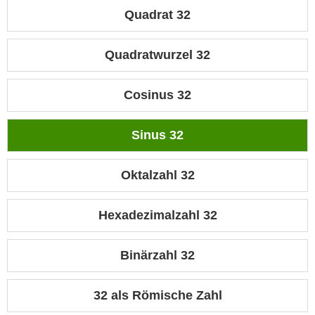
Quadrat 32
Quadratwurzel 32
Cosinus 32
Sinus 32
Oktalzahl 32
Hexadezimalzahl 32
Binärzahl 32
32 als Römische Zahl