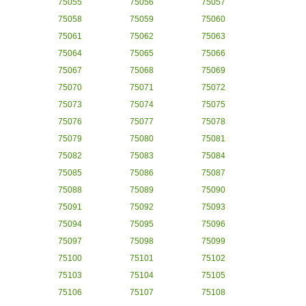
75055
75056
75057
75058
75059
75060
75061
75062
75063
75064
75065
75066
75067
75068
75069
75070
75071
75072
75073
75074
75075
75076
75077
75078
75079
75080
75081
75082
75083
75084
75085
75086
75087
75088
75089
75090
75091
75092
75093
75094
75095
75096
75097
75098
75099
75100
75101
75102
75103
75104
75105
75106
75107
75108