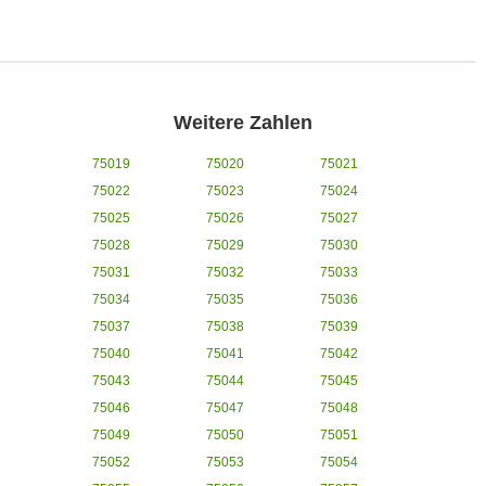
Weitere Zahlen
75019
75020
75021
75022
75023
75024
75025
75026
75027
75028
75029
75030
75031
75032
75033
75034
75035
75036
75037
75038
75039
75040
75041
75042
75043
75044
75045
75046
75047
75048
75049
75050
75051
75052
75053
75054