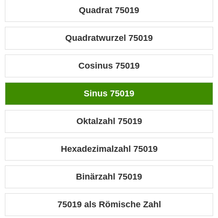
Quadrat 75019
Quadratwurzel 75019
Cosinus 75019
Sinus 75019
Oktalzahl 75019
Hexadezimalzahl 75019
Binärzahl 75019
75019 als Römische Zahl