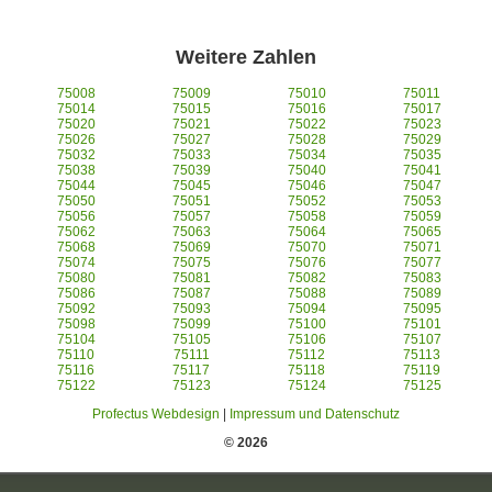
Weitere Zahlen
75008
75009
75010
75011
75014
75015
75016
75017
75020
75021
75022
75023
75026
75027
75028
75029
75032
75033
75034
75035
75038
75039
75040
75041
75044
75045
75046
75047
75050
75051
75052
75053
75056
75057
75058
75059
75062
75063
75064
75065
75068
75069
75070
75071
75074
75075
75076
75077
75080
75081
75082
75083
75086
75087
75088
75089
75092
75093
75094
75095
75098
75099
75100
75101
75104
75105
75106
75107
75110
75111
75112
75113
75116
75117
75118
75119
75122
75123
75124
75125
Profectus Webdesign
|
Impressum und Datenschutz
© 2026