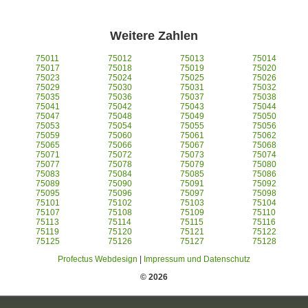
Weitere Zahlen
75011
75012
75013
75014
75017
75018
75019
75020
75023
75024
75025
75026
75029
75030
75031
75032
75035
75036
75037
75038
75041
75042
75043
75044
75047
75048
75049
75050
75053
75054
75055
75056
75059
75060
75061
75062
75065
75066
75067
75068
75071
75072
75073
75074
75077
75078
75079
75080
75083
75084
75085
75086
75089
75090
75091
75092
75095
75096
75097
75098
75101
75102
75103
75104
75107
75108
75109
75110
75113
75114
75115
75116
75119
75120
75121
75122
75125
75126
75127
75128
Profectus Webdesign
|
Impressum und Datenschutz
© 2026