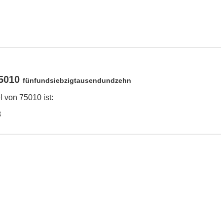
75010
fünfundsiebzigtausendundzehn
 von 75010 ist:
3