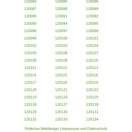
120084
120085
120086
120087
120088
120089
120090
120091
120092
120093
120094
120095
120096
120097
120098
120099
120100
120101
120102
120103
120104
120105
120106
120107
120108
120109
120110
120111
120112
120113
120114
120115
120116
120117
120118
120119
120120
120121
120122
120123
120124
120125
120126
120127
120128
120129
120130
120131
120132
120133
120134
Profectus Webdesign
|
Impressum und Datenschutz