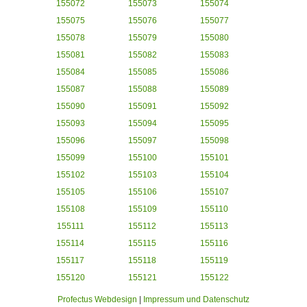
155072
155073
155074
155075
155076
155077
155078
155079
155080
155081
155082
155083
155084
155085
155086
155087
155088
155089
155090
155091
155092
155093
155094
155095
155096
155097
155098
155099
155100
155101
155102
155103
155104
155105
155106
155107
155108
155109
155110
155111
155112
155113
155114
155115
155116
155117
155118
155119
155120
155121
155122
Profectus Webdesign
|
Impressum und Datenschutz