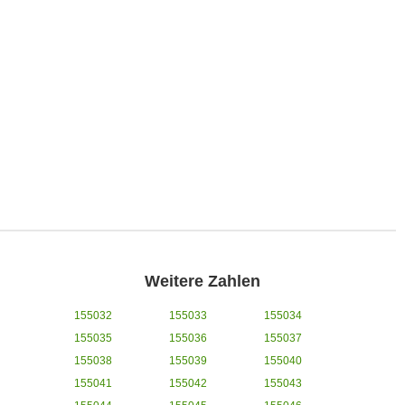
Weitere Zahlen
155032
155033
155034
155035
155036
155037
155038
155039
155040
155041
155042
155043