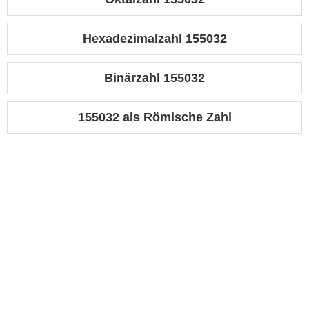
Hexadezimalzahl 155032
Binärzahl 155032
155032 als Römische Zahl