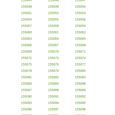
155045
155046
155047
155048
155049
155050
155051
155052
155053
155054
155055
155056
155057
155058
155059
155060
155061
155062
155063
155064
155065
155066
155067
155068
155069
155070
155071
155072
155073
155074
155075
155076
155077
155078
155079
155080
155081
155082
155083
155084
155085
155086
155087
155088
155089
155090
155091
155092
155093
155094
155095
155096
155097
155098