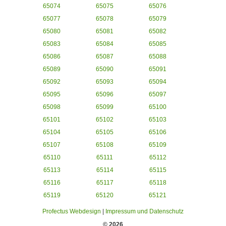
65074
65075
65076
65077
65078
65079
65080
65081
65082
65083
65084
65085
65086
65087
65088
65089
65090
65091
65092
65093
65094
65095
65096
65097
65098
65099
65100
65101
65102
65103
65104
65105
65106
65107
65108
65109
65110
65111
65112
65113
65114
65115
65116
65117
65118
65119
65120
65121
Profectus Webdesign
|
Impressum und Datenschutz
© 2026