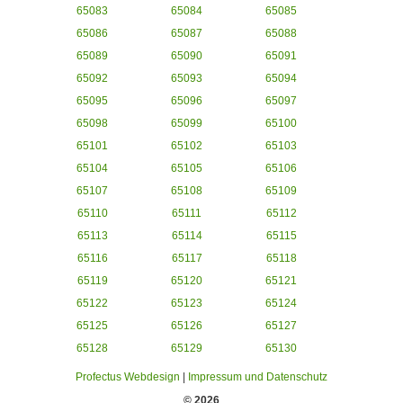
65083
65084
65085
65086
65087
65088
65089
65090
65091
65092
65093
65094
65095
65096
65097
65098
65099
65100
65101
65102
65103
65104
65105
65106
65107
65108
65109
65110
65111
65112
65113
65114
65115
65116
65117
65118
65119
65120
65121
65122
65123
65124
65125
65126
65127
65128
65129
65130
Profectus Webdesign
|
Impressum und Datenschutz
© 2026