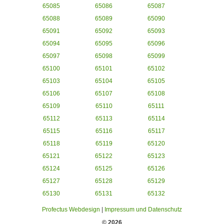
65085
65086
65087
65088
65089
65090
65091
65092
65093
65094
65095
65096
65097
65098
65099
65100
65101
65102
65103
65104
65105
65106
65107
65108
65109
65110
65111
65112
65113
65114
65115
65116
65117
65118
65119
65120
65121
65122
65123
65124
65125
65126
65127
65128
65129
65130
65131
65132
Profectus Webdesign
|
Impressum und Datenschutz
© 2026