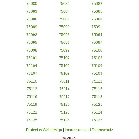
75080
75081
75082
75083
75084
75085
75086
75087
75088
75089
75090
75091
75092
75093
75094
75095
75096
75097
75098
75099
75100
75101
75102
75103
75104
75105
75106
75107
75108
75109
75110
75111
75112
75113
75114
75115
75116
75117
75118
75119
75120
75121
75122
75123
75124
75125
75126
75127
Profectus Webdesign
|
Impressum und Datenschutz
© 2026