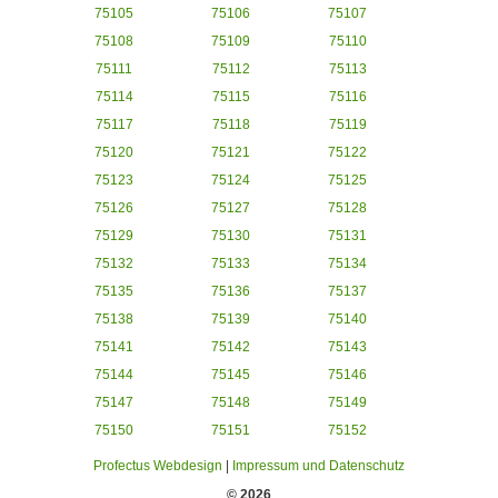
75105
75106
75107
75108
75109
75110
75111
75112
75113
75114
75115
75116
75117
75118
75119
75120
75121
75122
75123
75124
75125
75126
75127
75128
75129
75130
75131
75132
75133
75134
75135
75136
75137
75138
75139
75140
75141
75142
75143
75144
75145
75146
75147
75148
75149
75150
75151
75152
Profectus Webdesign
|
Impressum und Datenschutz
© 2026