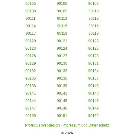
90105
90106
90107
90108
90109
90110
90111
90112
90113
90114
90115
90116
90117
90118
90119
90120
90121
90122
90123
90124
90125
90126
90127
90128
90129
90130
90131
90132
90133
90134
90135
90136
90137
90138
90139
90140
90141
90142
90143
90144
90145
90146
90147
90148
90149
90150
90151
90152
Profectus Webdesign
|
Impressum und Datenschutz
© 2026