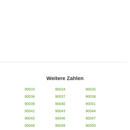
Weitere Zahlen
90033
90034
90035
90036
90037
90038
90039
90040
90041
90042
90043
90044
90045
90046
90047
90048
90049
90050