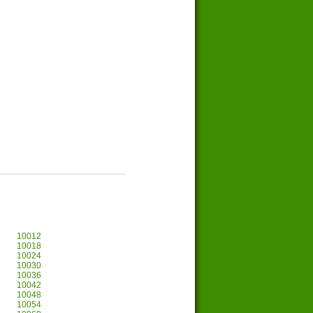
10012
10018
10024
10030
10036
10042
10048
10054