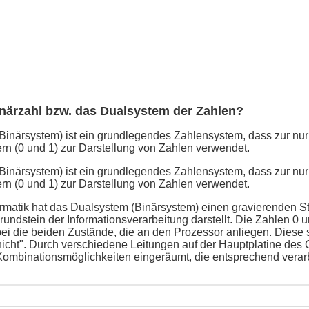
inärzahl bzw. das Dualsystem der Zahlen?
inärsystem) ist ein grundlegendes Zahlensystem, dass zur nur
ern (0 und 1) zur Darstellung von Zahlen verwendet.
inärsystem) ist ein grundlegendes Zahlensystem, dass zur nur
ern (0 und 1) zur Darstellung von Zahlen verwendet.
ormatik hat das Dualsystem (Binärsystem) einen gravierenden St
rundstein der Informationsverarbeitung darstellt. Die Zahlen 0 
ei die beiden Zustände, die an den Prozessor anliegen. Diese si
 nicht". Durch verschiedene Leitungen auf der Hauptplatine de
ombinationsmöglichkeiten eingeräumt, die entsprechend verarb