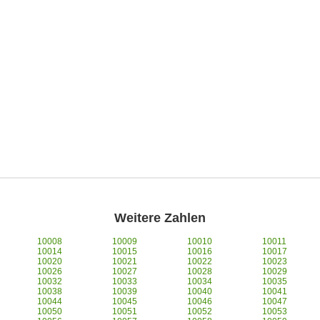
Weitere Zahlen
10008
10009
10010
10011
10014
10015
10016
10017
10020
10021
10022
10023
10026
10027
10028
10029
10032
10033
10034
10035
10038
10039
10040
10041
10044
10045
10046
10047
10050
10051
10052
10053