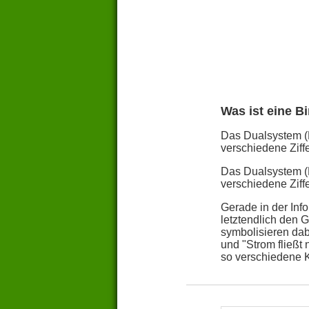
Was ist eine B
Das Dualsystem (B
verschiedene Ziff
Das Dualsystem (B
verschiedene Ziff
Gerade in der Inf
letztendlich den G
symbolisieren dab
und "Strom fließt
so verschiedene K