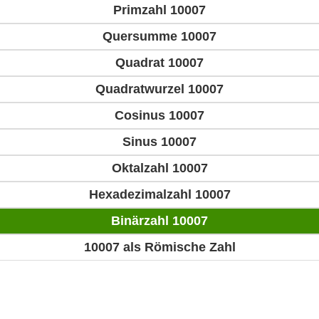
Primzahl 10007
Quersumme 10007
Quadrat 10007
Quadratwurzel 10007
Cosinus 10007
Sinus 10007
Oktalzahl 10007
Hexadezimalzahl 10007
Binärzahl 10007
10007 als Römische Zahl