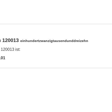
n 120013
einhundertzwanzigtausendunddreizehn
 120013 ist:
101