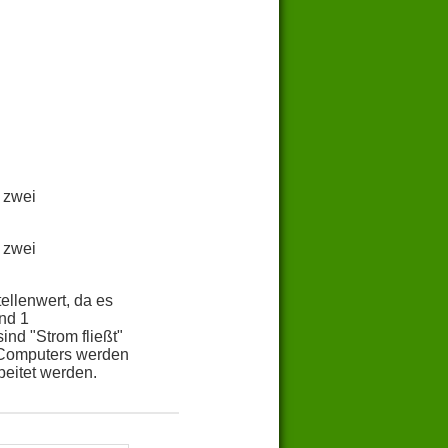
 zwei
 zwei
ellenwert, da es
und 1
nd "Strom fließt"
s Computers werden
eitet werden.