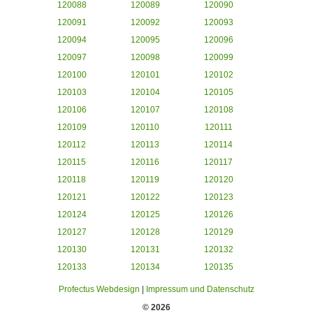
120088
120089
120090
120091
120092
120093
120094
120095
120096
120097
120098
120099
120100
120101
120102
120103
120104
120105
120106
120107
120108
120109
120110
120111
120112
120113
120114
120115
120116
120117
120118
120119
120120
120121
120122
120123
120124
120125
120126
120127
120128
120129
120130
120131
120132
120133
120134
120135
Profectus Webdesign
|
Impressum und Datenschutz
© 2026