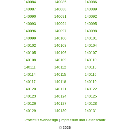
140084
140085
140086
140087
140088
140089
140090
140091
140092
140093
140094
140095
140096
140097
140098
140099
140100
140101
140102
140103
140104
140105
140106
140107
140108
140109
140110
140111
140112
140113
140114
140115
140116
140117
140118
140119
140120
140121
140122
140123
140124
140125
140126
140127
140128
140129
140130
140131
Profectus Webdesign
|
Impressum und Datenschutz
© 2026