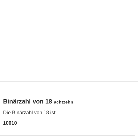
Binärzahl von 18
achtzehn
Die Binärzahl von 18 ist:
10010