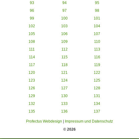
93
94
95
96
97
98
99
100
101
102
103
104
105
106
107
108
109
110
111
112
113
114
115
116
117
118
119
120
121
122
123
124
125
126
127
128
129
130
131
132
133
134
135
136
137
Profectus Webdesign
|
Impressum und Datenschutz
© 2026