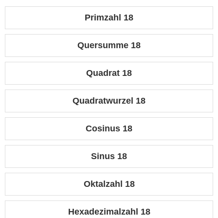
Primzahl 18
Quersumme 18
Quadrat 18
Quadratwurzel 18
Cosinus 18
Sinus 18
Oktalzahl 18
Hexadezimalzahl 18