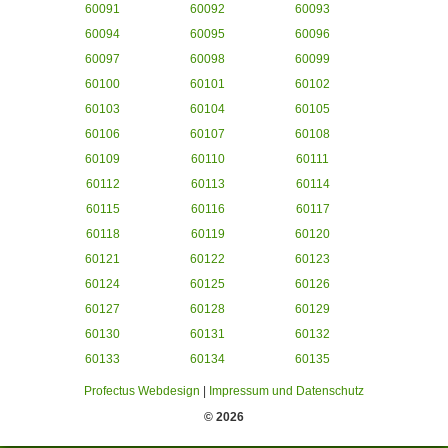
60091
60092
60093
60094
60095
60096
60097
60098
60099
60100
60101
60102
60103
60104
60105
60106
60107
60108
60109
60110
60111
60112
60113
60114
60115
60116
60117
60118
60119
60120
60121
60122
60123
60124
60125
60126
60127
60128
60129
60130
60131
60132
60133
60134
60135
Profectus Webdesign
|
Impressum und Datenschutz
© 2026