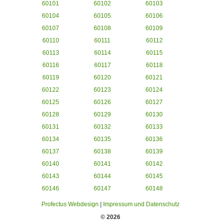
60101
60102
60103
60104
60105
60106
60107
60108
60109
60110
60111
60112
60113
60114
60115
60116
60117
60118
60119
60120
60121
60122
60123
60124
60125
60126
60127
60128
60129
60130
60131
60132
60133
60134
60135
60136
60137
60138
60139
60140
60141
60142
60143
60144
60145
60146
60147
60148
Profectus Webdesign
|
Impressum und Datenschutz
© 2026