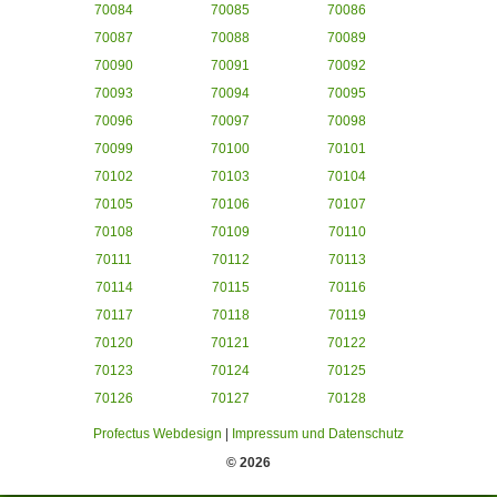
70084
70085
70086
70087
70088
70089
70090
70091
70092
70093
70094
70095
70096
70097
70098
70099
70100
70101
70102
70103
70104
70105
70106
70107
70108
70109
70110
70111
70112
70113
70114
70115
70116
70117
70118
70119
70120
70121
70122
70123
70124
70125
70126
70127
70128
Profectus Webdesign
|
Impressum und Datenschutz
© 2026