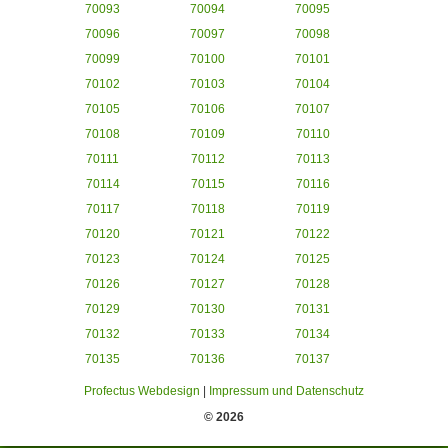
70093
70094
70095
70096
70097
70098
70099
70100
70101
70102
70103
70104
70105
70106
70107
70108
70109
70110
70111
70112
70113
70114
70115
70116
70117
70118
70119
70120
70121
70122
70123
70124
70125
70126
70127
70128
70129
70130
70131
70132
70133
70134
70135
70136
70137
Profectus Webdesign
|
Impressum und Datenschutz
© 2026