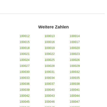
Weitere Zahlen
100012
100013
100014
100015
100016
100017
100018
100019
100020
100021
100022
100023
100024
100025
100026
100027
100028
100029
100030
100031
100032
100033
100034
100035
100036
100037
100038
100039
100040
100041
100042
100043
100044
100045
100046
100047