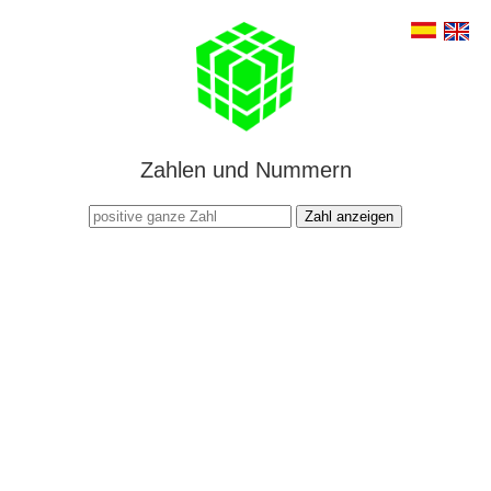
Zahlen und Nummern
Zahl anzeigen