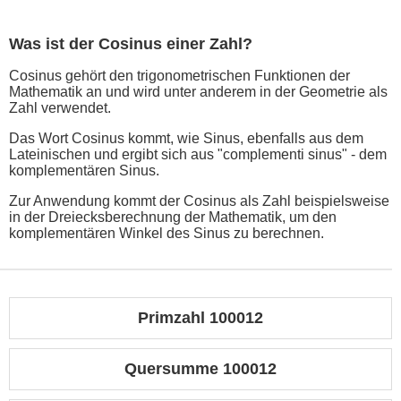
Was ist der Cosinus einer Zahl?
Cosinus gehört den trigonometrischen Funktionen der
Mathematik an und wird unter anderem in der Geometrie als
Zahl verwendet.
Das Wort Cosinus kommt, wie Sinus, ebenfalls aus dem
Lateinischen und ergibt sich aus "complementi sinus" - dem
komplementären Sinus.
Zur Anwendung kommt der Cosinus als Zahl beispielsweise
in der Dreiecksberechnung der Mathematik, um den
komplementären Winkel des Sinus zu berechnen.
Primzahl 100012
Quersumme 100012