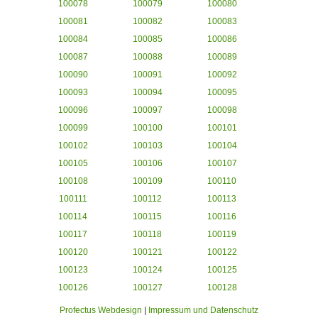
100078
100079
100080
100081
100082
100083
100084
100085
100086
100087
100088
100089
100090
100091
100092
100093
100094
100095
100096
100097
100098
100099
100100
100101
100102
100103
100104
100105
100106
100107
100108
100109
100110
100111
100112
100113
100114
100115
100116
100117
100118
100119
100120
100121
100122
100123
100124
100125
100126
100127
100128
Profectus Webdesign
|
Impressum und Datenschutz