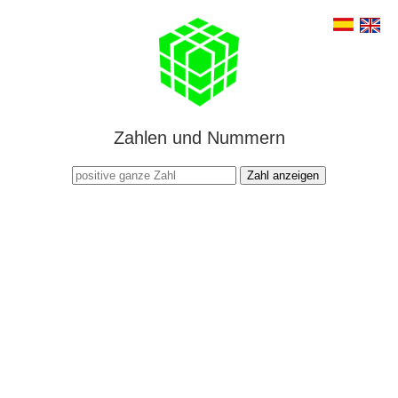
Zahlen und Nummern
Zahl anzeigen