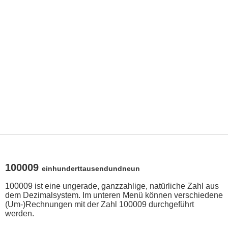
100009
einhunderttausendundneun
100009 ist eine ungerade, ganzzahlige, natürliche Zahl aus
dem Dezimalsystem. Im unteren Menü können verschiedene
(Um-)Rechnungen mit der Zahl 100009 durchgeführt
werden.