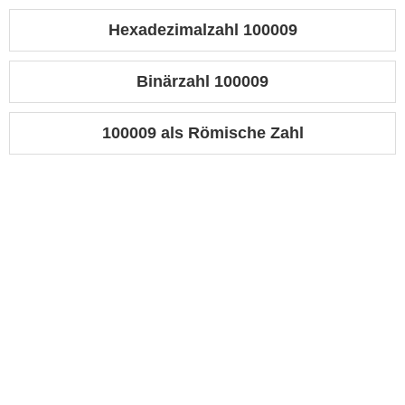
Hexadezimalzahl 100009
Binärzahl 100009
100009 als Römische Zahl