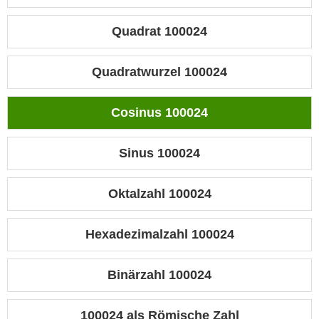
Quadrat 100024
Quadratwurzel 100024
Cosinus 100024
Sinus 100024
Oktalzahl 100024
Hexadezimalzahl 100024
Binärzahl 100024
100024 als Römische Zahl