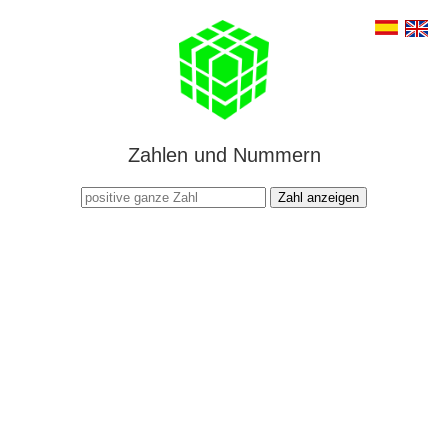
Zahlen und Nummern
Zahl anzeigen