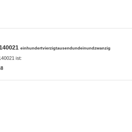
 140021
einhundertvierzigtausendundeinundzwanzig
40021 ist:
48