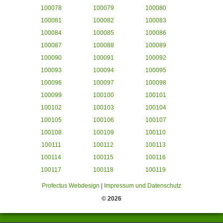
100078
100079
100080
100081
100082
100083
100084
100085
100086
100087
100088
100089
100090
100091
100092
100093
100094
100095
100096
100097
100098
100099
100100
100101
100102
100103
100104
100105
100106
100107
100108
100109
100110
100111
100112
100113
100114
100115
100116
100117
100118
100119
Profectus Webdesign
|
Impressum und Datenschutz
© 2026