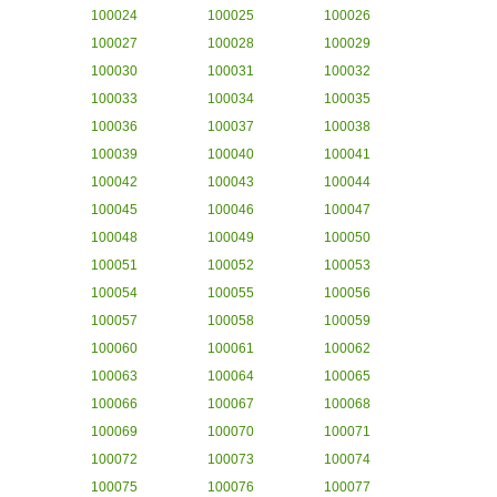
100024
100025
100026
100027
100028
100029
100030
100031
100032
100033
100034
100035
100036
100037
100038
100039
100040
100041
100042
100043
100044
100045
100046
100047
100048
100049
100050
100051
100052
100053
100054
100055
100056
100057
100058
100059
100060
100061
100062
100063
100064
100065
100066
100067
100068
100069
100070
100071
100072
100073
100074
100075
100076
100077