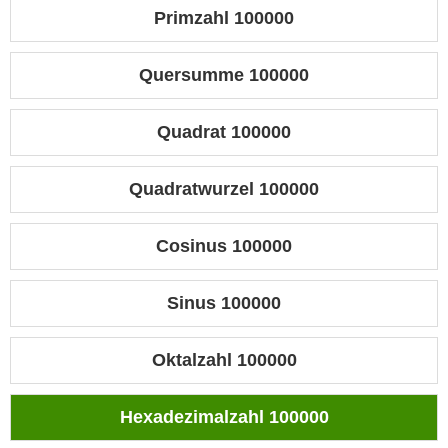
Primzahl 100000
Quersumme 100000
Quadrat 100000
Quadratwurzel 100000
Cosinus 100000
Sinus 100000
Oktalzahl 100000
Hexadezimalzahl 100000