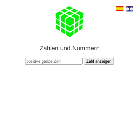
Zahlen und Nummern
Zahl anzeigen