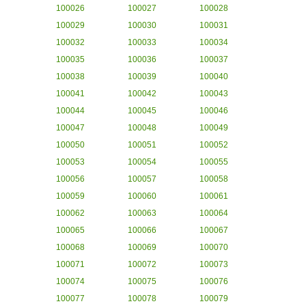
100026
100027
100028
100029
100030
100031
100032
100033
100034
100035
100036
100037
100038
100039
100040
100041
100042
100043
100044
100045
100046
100047
100048
100049
100050
100051
100052
100053
100054
100055
100056
100057
100058
100059
100060
100061
100062
100063
100064
100065
100066
100067
100068
100069
100070
100071
100072
100073
100074
100075
100076
100077
100078
100079