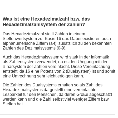
Was ist eine Hexadezimalzahl bzw. das
Hexadezimalzahlsystem der Zahlen?
Das Hexadezimalzahl stellt Zahlen in einem
Stellenwertsystem zur Basis 16 dar. Dabei existieren auch
alphanumerische Ziffern (a-f), zusätzlich zu den bekannten
Zahlen des Dezimalsystems (0-9).
Auch das Hexadezimalsystem wird stark in der Informatik
als Zahlensystem verwendet, da es den Umgang mit den
Binärsystem der Zahlen vereinfacht. Diese Vereinfachung
entsteht, da 16 eine Potenz von 2 (Dualsystem) ist und somit
eine Umrechnung sehr leicht erfolgen kann.
Die Zahlen des Dualsystems erhalten so als Zahl des
Hexadezimalsystems dargestellt eine vereinfachte
Lesbarkeit für den Menschen, da deren Größe abgeschätzt
werden kann und die Zahl selbst viel weniger Ziffern bzw.
Stellen hat.