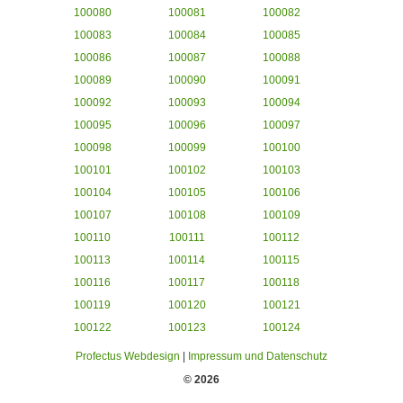
100080
100081
100082
100083
100084
100085
100086
100087
100088
100089
100090
100091
100092
100093
100094
100095
100096
100097
100098
100099
100100
100101
100102
100103
100104
100105
100106
100107
100108
100109
100110
100111
100112
100113
100114
100115
100116
100117
100118
100119
100120
100121
100122
100123
100124
Profectus Webdesign
|
Impressum und Datenschutz
© 2026