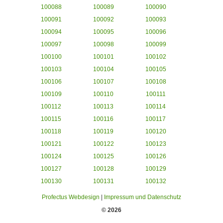
100088
100089
100090
100091
100092
100093
100094
100095
100096
100097
100098
100099
100100
100101
100102
100103
100104
100105
100106
100107
100108
100109
100110
100111
100112
100113
100114
100115
100116
100117
100118
100119
100120
100121
100122
100123
100124
100125
100126
100127
100128
100129
100130
100131
100132
Profectus Webdesign
|
Impressum und Datenschutz
© 2026