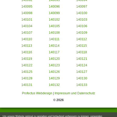
140092
140093
140094
140095
140096
140097
140098
140099
140100
140101
140102
140103
140104
140105
140106
140107
140108
140109
140110
140111
140112
140113
140114
140115
140116
140117
140118
140119
140120
140121
140122
140123
140124
140125
140126
140127
140128
140129
140130
140131
140132
140133
Profectus Webdesign
|
Impressum und Datenschutz
© 2026
Um unsere Website optimal zu gestalten und fortlaufend verbessern zu können, verwenden